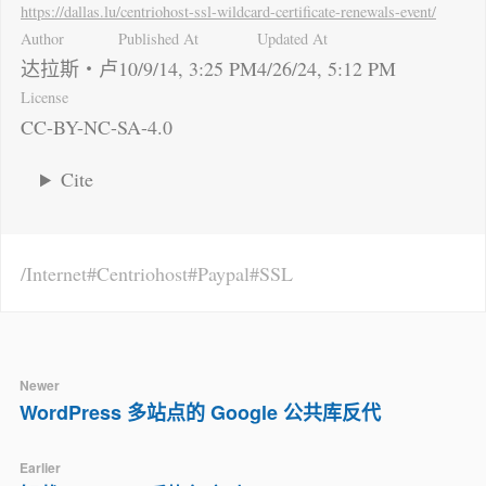
https://dallas.lu
/centriohost-ssl-wildcard-certificate-renewals-event/
Author
Published At
Updated At
达拉斯・卢
10/9/14, 3:25 PM
4/26/24, 5:12 PM
License
CC-BY-NC-SA-4.0
Cite
Internet
Centriohost
Paypal
SSL
Newer
WordPress 多站点的 Google 公共库反代
Earlier