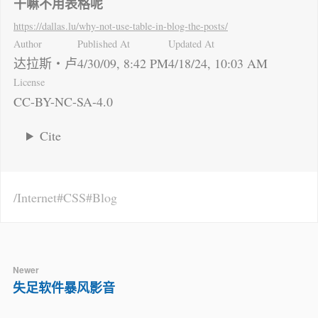
干嘛不用表格呢
https://dallas.lu
/why-not-use-table-in-blog-the-posts/
Author
Published At
Updated At
达拉斯・卢
4/30/09, 8:42 PM
4/18/24, 10:03 AM
License
CC-BY-NC-SA-4.0
Cite
Internet
CSS
Blog
Newer
失足软件暴风影音