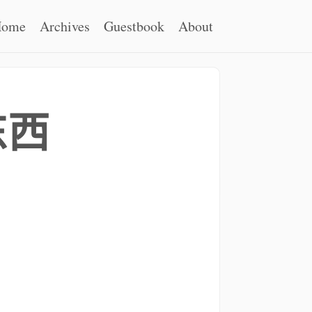
Home
Archives
Guestbook
About
东西