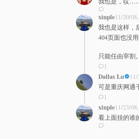
我也是，哎…
xinple
11/20/08
我也是这样，后
404页面也没
只能任由宰割
1
Dallas Lu
11/
可是重庆网通干
1
xinple
11/23/08
看上面挂的谁