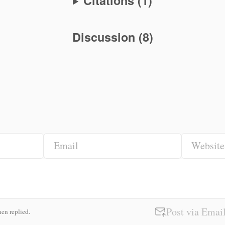
Citations
(
1
)
Discussion
(
8
)
Email
Website
Post via Emai
en replied.