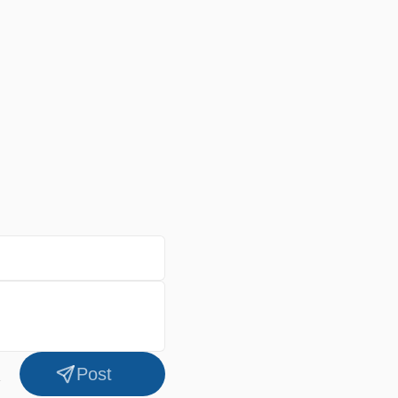
l
Post