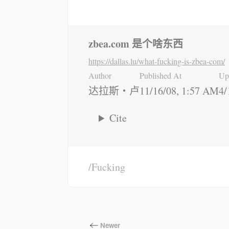
zbea.com 是个啥东西
https://dallas.lu
/what-fucking-is-zbea-com/
Author
Published At
Up
达拉斯・卢
11/16/08, 1:57 AM
4/
Cite
Fucking
Newer