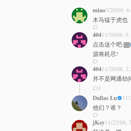
miao
3/20/09, 
木马猛于虎也
404
11/30/08, 9
点击这个吧:
源将耗尽!
404
11/28/08, 2
并不是网通劫
1
Dallas Lu
11/
他们？谁？
jKey
11/22/08, 