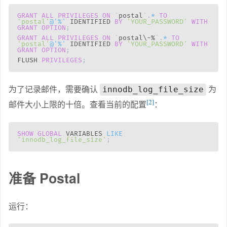
GRANT
ALL
PRIVILEGES
ON
`
postal
`
.
*
TO
'postal'
@'%'
 IDENTIFIED 
BY
'YOUR_PASSWORD'
WITH
GRANT
OPTION
;
GRANT
ALL
PRIVILEGES
ON
`
postal\-%
`
.
*
TO
'postal'
@'%'
 IDENTIFIED 
BY
'YOUR_PASSWORD'
WITH
GRANT
OPTION
;
FLUSH 
PRIVILEGES
;
为了记录邮件，需要确认
为
innodb_log_file_size
2
邮件大小上限的十倍。查看当前的配置
：
SHOW
GLOBAL
 VARIABLES 
LIKE
'innodb_log_file_size'
;
准备 Postal
运行：