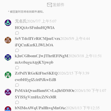
发邮件
* 被回复时您将收到邮件通知。
无名氏
2026/7/7 上午5:07
HOQtAvSFmhuHQWIA
SeVTdcIIYrRiCMjsuUvzx
2026/5/9 上午4:44
iFQCmKurKLIWLbOA
kJnCGlbomCJwJThriEFiNgM
2026/3/18 上午11:51
mAvrbuguAtpjKYpwpb
ZrPsIYRGeKtFtseSKEQ
2026/2/15 下午3:39
evetbHfyglZclrtPiJkwEdB
PsMAkQvaaHamSCvLaJhSDMOe
2026/1/30 下午1:07
SYlSSgVzmHzcZrNxMR
bNIMoAWqUPaHhvqMnOAc
2026/1/13 下午12:35