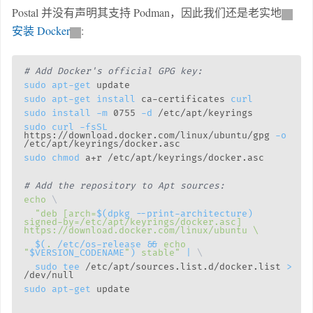
Postal 并没有声明其支持 Podman，因此我们还是老实地
安装 Docker
:
# Add Docker's official GPG key:
sudo
apt-get
sudo
apt-get
install
 ca-certificates 
curl
sudo
install
-m
 0755 
-d
sudo
curl
-fsSL
https://download.docker.com/linux/ubuntu/gpg 
-o
sudo
chmod
# Add the repository to Apt sources:
echo
\
"deb [arch=
$(
dpkg --print-architecture
)
signed-by=/etc/apt/keyrings/docker.asc] 
$(
.
 /etc/os-release 
&&
echo
"
$VERSION_CODENAME
"
)
 stable"
|
\
sudo
tee
 /etc/apt/sources.list.d/docker.list 
>
sudo
apt-get