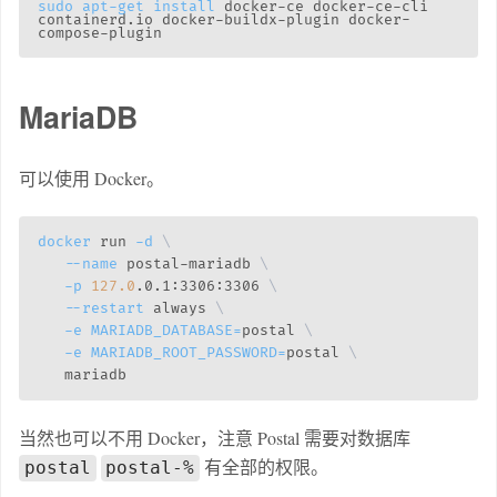
sudo
apt-get
install
 docker-ce docker-ce-cli 
containerd.io docker-buildx-plugin docker-
MariaDB
可以使用 Docker。
docker
 run 
-d
\
--name
 postal-mariadb 
\
-p
127.0
.0.1:3306:3306 
\
--restart
 always 
\
-e
MARIADB_DATABASE
=
postal 
\
-e
MARIADB_ROOT_PASSWORD
=
postal 
\
当然也可以不用 Docker，注意 Postal 需要对数据库
有全部的权限。
postal
postal-%