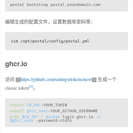
编辑生成的配置文件，设置数据库密码等：
ghcr.io
访问
https://github.com/settings/tokens/new
生成一个
3
classic token
。
export
CR_PAT
=
export
ghcr_user
=
echo
$CR_PAT
|
docker
 login ghcr.io 
-u
$ghcr_user