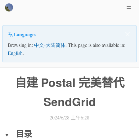
Languages
Browsing in:
中文-大陆简体
. This page is also available in:
English
.
自建 Postal 完美替代
SendGrid
2024/6/28 上午6:28
目录