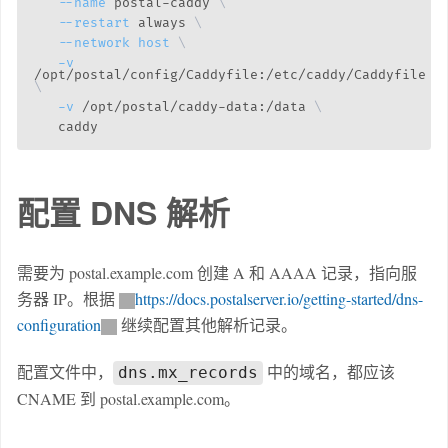
--name
 postal-caddy 
\
--restart
 always 
\
--network
host
\
-v
/opt/postal/config/Caddyfile:/etc/caddy/Caddyfile 
\
-v
 /opt/postal/caddy-data:/data 
\
配置 DNS 解析
需要为 postal.example.com 创建 A 和 AAAA 记录，指向服
务器 IP。根据
https://docs.postalserver.io/getting-started/dns-
configuration
继续配置其他解析记录。
配置文件中，
中的域名，都应该
dns.mx_records
CNAME 到 postal.example.com。