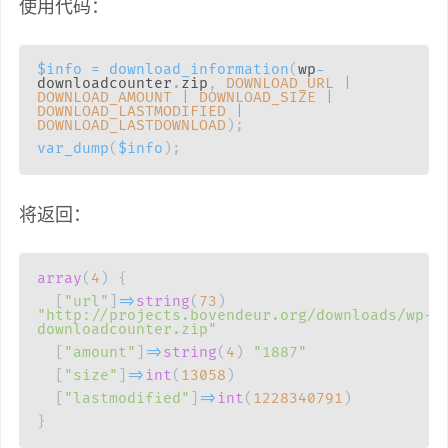
使用代码：
$info
=
download_information
(
wp
-
downloadcounter
.
zip
,
DOWNLOAD_URL
|
DOWNLOAD_AMOUNT
|
DOWNLOAD_SIZE
|
DOWNLOAD_LASTMODIFIED
|
DOWNLOAD_LASTDOWNLOAD
)
;
var_dump
(
$info
)
;
将返回：
array
(
4
)
{
[
"url"
]
=>
string
(
73
)
"http://projects.bovendeur.org/downloads/wp-
downloadcounter.zip"
[
"amount"
]
=>
string
(
4
)
"1887"
[
"size"
]
=>
int
(
13058
)
[
"lastmodified"
]
=>
int
(
1228340791
)
}