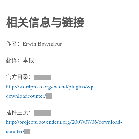
相关信息与链接
作者：Erwin Bovendeur
翻译：本银
官方目录：
http://wordpress.org/extend/plugins/wp-
downloadcounter/
插件主页：
http://projects.bovendeur.org/2007/07/06/download-
counter/