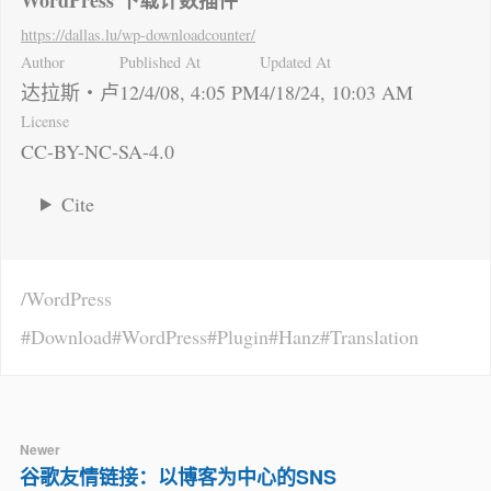
https://dallas.lu
/wp-downloadcounter/
Author
Published At
Updated At
达拉斯・卢
12/4/08, 4:05 PM
4/18/24, 10:03 AM
License
CC-BY-NC-SA-4.0
Cite
WordPress
Download
WordPress
Plugin
Hanz
Translation
Newer
谷歌友情链接：以博客为中心的SNS