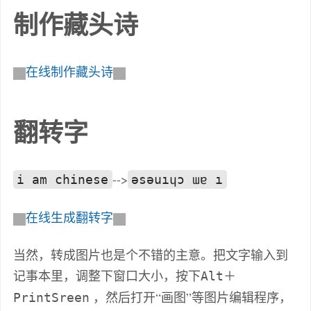
制作藏头诗
在线制作藏头诗
翻转字
-->
i am chinese
ǝsǝuıɥɔ ɯɐ ı
在线生成翻转字
当然，转成图片也是个不错的主意。把文字输入到
记事本里，调整下窗口大小，按下
＋
Alt
，然后打开“画图”等图片编辑程序，
PrintSreen