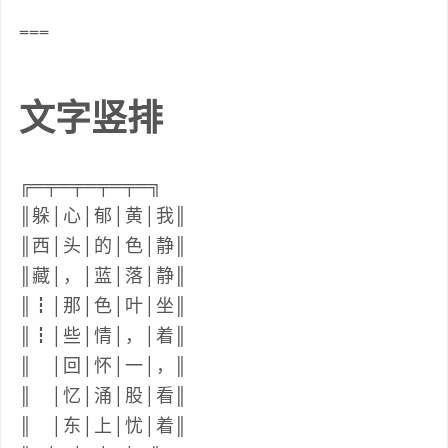
===
文字竖排
╔═╤═╤═╤═╤═╗
║躲│心│郁│黄│我║
║西│头│的│色│静║
║藏│，│蓝│落│静║
║┇│那│色│叶│坐║
║┇│些│情│，│着║
║ │回│怀│一│，║
║ │忆│涌│股│看║
║ │东│上│忧│着║