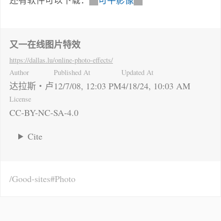
又一在线图片特效
https://dallas.lu
/online-photo-effects/
Author
Published At
Updated At
达拉斯・卢
12/7/08, 12:03 PM
4/18/24, 10:03 AM
License
CC-BY-NC-SA-4.0
Cite
Good-sites
Photo