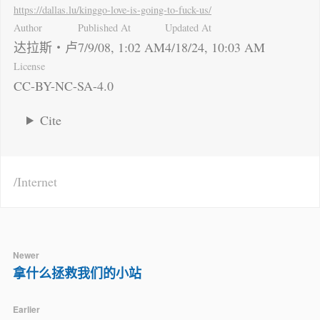
https://dallas.lu
/kinggo-love-is-going-to-fuck-us/
Author
Published At
Updated At
达拉斯・卢
7/9/08, 1:02 AM
4/18/24, 10:03 AM
License
CC-BY-NC-SA-4.0
Cite
Internet
Newer
拿什么拯救我们的小站
Earlier