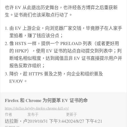
也许 EV 从此退出历史舞台，也许经各方博弈之后重获新
生。证书商们也该采取点行动了。
由 EV 上游企业，向浏览器厂家交钱，毕竟脖子在人家手
里掐着，赚了钱应该分点；
像 HSTS 一样，提供一个 PRELOAD 列表（或者更好用
的 HPKP），使用 EV 证书的站点自动提交到列表中；判
断域名相似程度，达到阈值且非 EV 证书直接提示用户并
报告反欺诈组织；
降价，趁 HTTPS 普及之势，向企业和组织普及
EV/OV。
Firefox 和 Chrome 为何要革 EV 证书的命
https://dallas.lu
/why-firefox-chrome-kill-ev/
作者
发布于
更新于
达拉斯・卢
2019/10/31 下午3:44
2024/8/27 下午4:21