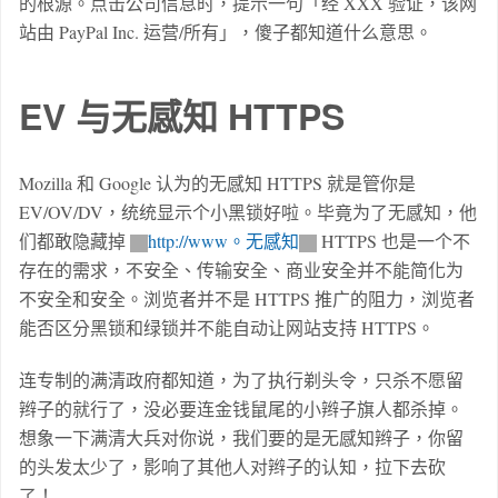
的根源。点击公司信息时，提示一句「经 XXX 验证，该网
站由 PayPal Inc. 运营/所有」，傻子都知道什么意思。
EV 与无感知 HTTPS
Mozilla 和 Google 认为的无感知 HTTPS 就是管你是
EV/OV/DV，统统显示个小黑锁好啦。毕竟为了无感知，他
们都敢隐藏掉
http://www。无感知
HTTPS 也是一个不
存在的需求，不安全、传输安全、商业安全并不能简化为
不安全和安全。浏览者并不是 HTTPS 推广的阻力，浏览者
能否区分黑锁和绿锁并不能自动让网站支持 HTTPS。
连专制的满清政府都知道，为了执行剃头令，只杀不愿留
辫子的就行了，没必要连金钱鼠尾的小辫子旗人都杀掉。
想象一下满清大兵对你说，我们要的是无感知辫子，你留
的头发太少了，影响了其他人对辫子的认知，拉下去砍
了！